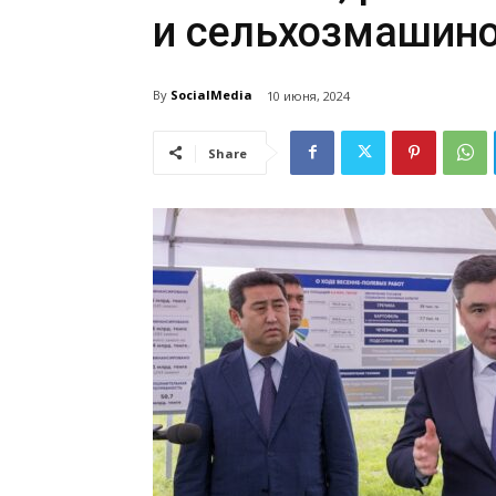
и сельхозмашино
By
SocialMedia
10 июня, 2024
Share