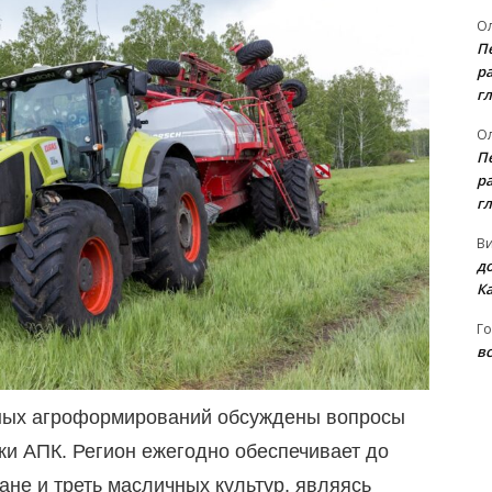
Ол
П
ра
гл
Ол
П
ра
гл
В
д
К
Го
вс
пных агроформирований обсуждены вопросы
и АПК. Регион ежегодно обеспечивает до
ане и треть масличных культур, являясь