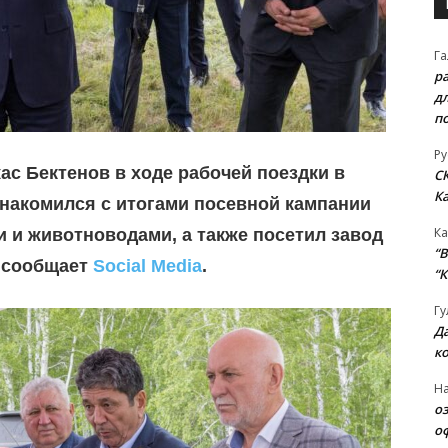
Га
р
д
п
Ру
с Бектенов в ходе рабочей поездки в
С
К
знакомился с итогами посевной кампании
Ка
и и животноводами, а также посетил завод
“B
, сообщает
Social Media
.
“К
Гу
Д
к
На
о
о