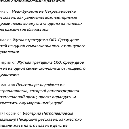
етьми с особенностями в развитии
Иван Бухонин из Петропавловска
лка
on
ассказал, как увлечение компьютерными
грами помогло ему стать одним из топовых
рограммистов Казахстана
Жуткая трагедия в СКО. Сразу двое
льга
on
етей из одной семьи скончались от пищевого
травления
Жуткая трагедия в СКО. Сразу двое
митрий
on
етей из одной семьи скончались от пищевого
травления
Пенсионера-педофила из
рмани
on
етропавловска, который демонстрировал
етям половой орган, просят оправдать и
озместить ему моральный ущерб
Блогер из Петропавловска
тя Горски
on
ладимир Пекарский рассказал, как жестоко
ивали мать на его глазах в детстве