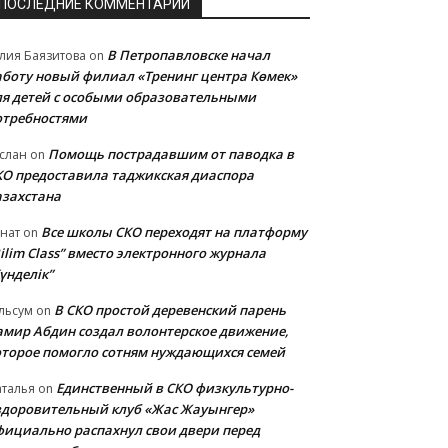
ПОСЛЕДНИЕ КОММЕНТАРИИ
В Петропавловске начал
лия Баязитова
on
аботу новый филиал «Тренинг центра Көмек»
ля детей с особыми образовательными
отребностями
Помощь пострадавшим от паводка в
слан
on
КО предоставила таджикская диаспора
азахстана
Все школы СКО переходят на платформу
нат
on
ilim Class” вместо электронного журнала
үнделік”
В СКО простой деревенский парень
льсум
on
амир Абдин создал волонтерское движение,
оторое помогло сотням нуждающихся семей
Единственный в СКО физкультурно-
талья
on
здоровительный клуб «Жас Жауынгер»
фициально распахнул свои двери перед