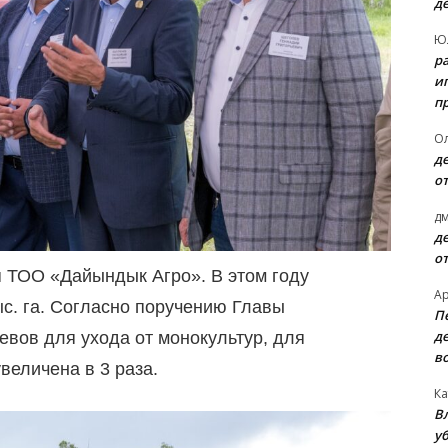
д
Ю
р
и
п
О
д
о
д
д
о
 ТОО «Дайындык Агро». В этом году
А
ыс. га. Согласно поручению Главы
П
д
евов для ухода от монокультур, для
в
величена в 3 раза.
Ка
В
уб