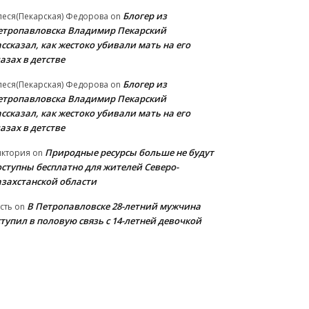
Блогер из
еся(Пекарская) Федорова
on
етропавловска Владимир Пекарский
ссказал, как жестоко убивали мать на его
азах в детстве
Блогер из
еся(Пекарская) Федорова
on
етропавловска Владимир Пекарский
ссказал, как жестоко убивали мать на его
азах в детстве
Природные ресурсы больше не будут
иктория
on
оступны бесплатно для жителей Северо-
азахстанской области
В Петропавловске 28-летний мужчина
сть
on
тупил в половую связь с 14-летней девочкой