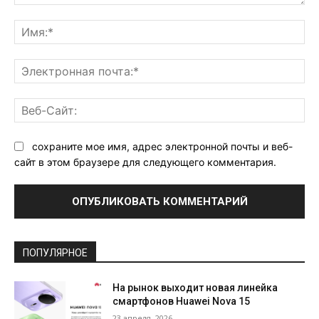
Комментарий:
Им
Эл
поч
Ве
Са
сохраните мое имя, адрес электронной почты и веб-
сайт в этом браузере для следующего комментария.
ПОПУЛЯРНОЕ
На рынок выходит новая линейка
смартфонов Huawei Nova 15
23 апреля, 2026