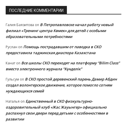
ПОСЛЕДНИЕ КОММЕНТАРИИ
В Петропавловске начал работу новый
Галия Баязитова
on
филиал «Тренинг центра Көмек» для детей с особыми
образовательными потребностями
Помощь пострадавшим от паводка в СКО
Руслан
on
предоставила таджикская диаспора Казахстана
Все школы СКО переходят на платформу “Bilim Class”
Канат
on
вместо электронного журнала “Күнделік”
В СКО простой деревенский парень Дамир Абдин
Гульсум
on
создал волонтерское движение, которое помогло сотням
нуждающихся семей
Единственный в СКО физкультурно-
Наталья
on
оздоровительный клуб «Жас Жауынгер» официально
распахнул свои двери перед детьми с особенностями в
развитии