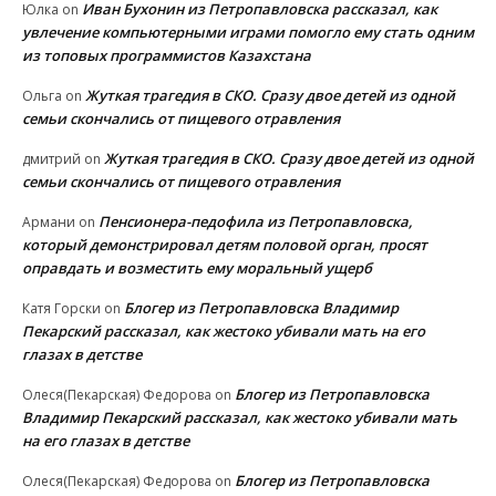
Иван Бухонин из Петропавловска рассказал, как
Юлка
on
увлечение компьютерными играми помогло ему стать одним
из топовых программистов Казахстана
Жуткая трагедия в СКО. Сразу двое детей из одной
Ольга
on
семьи скончались от пищевого отравления
Жуткая трагедия в СКО. Сразу двое детей из одной
дмитрий
on
семьи скончались от пищевого отравления
Пенсионера-педофила из Петропавловска,
Армани
on
который демонстрировал детям половой орган, просят
оправдать и возместить ему моральный ущерб
Блогер из Петропавловска Владимир
Катя Горски
on
Пекарский рассказал, как жестоко убивали мать на его
глазах в детстве
Блогер из Петропавловска
Олеся(Пекарская) Федорова
on
Владимир Пекарский рассказал, как жестоко убивали мать
на его глазах в детстве
Блогер из Петропавловска
Олеся(Пекарская) Федорова
on